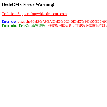
DedeCMS Error Warning!
Technical Support: http://bbs.dedecms.com
Error page:
/tags.php?/%E9%A9%AC%E8%BE%BE%E7%94%B5%E6
Error infos: DedeCms错误警告：
连接数据库失败，可能数据库密码不对或