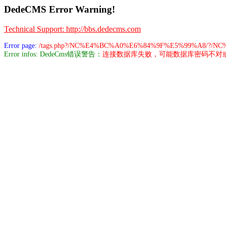
DedeCMS Error Warning!
Technical Support: http://bbs.dedecms.com
Error page:
/tags.php?/NC%E4%BC%A0%E6%84%9F%E5%99%A8/?/
Error infos: DedeCms错误警告：
连接数据库失败，可能数据库密码不对或数